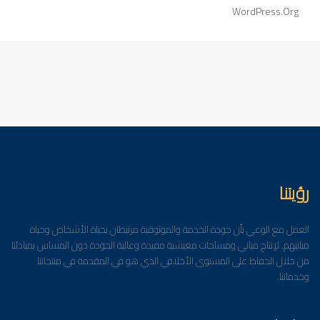
WordPress.org
رؤيتنا
العمل مع الوعي بأن جودة الخدمة والموثوقية مرتبطان بحياة الأشخاص وحياة
مبانيهم. لإنتاج مباني ومساحات معيشية مفيدة وعالية الجودة دون المساس بمبادئنا
من خلال الحفاظ على المستوى الأخلاقي الذي هو في المقدمة في منتجاتنا
وخدماتنا.