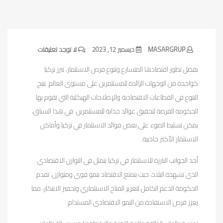
MASARGRUP
ديسمبر 12, 2023
لا توجد تعليقات
بفضل تطور اقتصادها المتسارع وتنوع فرص الاستثمار، تبرز تركيا
كواحدة من الوجهات الرائدة للمستثمرين على مستوى العالم. يتيح
التنوع في القطاعات الاقتصادية والإصلاحات الهيكلية التي تقوم بها
الحكومة الفرصة لتحقيق عوائد جذابة للمستثمرين. في هذا السياق،
يمكن تسليط الضوء على بعض فوائد الاستثمار في تركيا وأماكن
الاستثمار الأكثر جاذبية.
أحد الجوانب البارزة للاستثمار في تركيا يتمثل في التوازن الاقتصادي
الذي تشهده البلاد، حيث يتمتع الاقتصاد بنمو قوي ومتوازن. تقدم
الحكومة الدعم الكامل لتعزيز المناخ الاستثماري وتحفيز الابتكار، مما
يعزز فرص الاستفادة من النمو الاقتصادي المستدام.