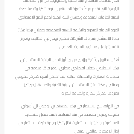
تعتبر قطاعات الطاقة والبنية التحتية والتكنولوجيا من بين القطاعات
الرئيسية التي تقدم فرصاً متميزة للمستثمرين. توفر تركيا بيئة مشجعة
لتنمية الطاقات المتجددة وتحسين البنية التحتية لدعم النمو الاقتصادي.
القوة العاملة المتدربة والتكلفة النسبية المنخفضة تجعلان تركيا مكانًا
جاذبًا للاستثمار. يتيح ذلك للشركات تحقيق توفير في التكاليف وتعزيز
تنافسيتها على مستوى السوق العالمي.
تُعَدّ إسطنبول وأنقرة وإزمير من بين أبرز المدن الجاذبة للاستثمار في
تركيا. إسطنبول، كقلب اقتصادي وتجاري، توفر فرصًا متنوعة في
قطاعات العقارات والخدمات المالية. بينما تشكل أنقرة كمركز حكومي
وصناعي مكانًا مثاليًا للاستثمار في البنية التحتية والصناعة. إزمير تبرز
بتفردها كمركز للتجارة والصناعة البحرية.
في النهاية، يتيح الاستثمار في تركيا للمستثمرين الوصول إلى أسواق
متنوعة وفرص متعددة في بيئة اقتصادية نامية. بفضل تحسيناتها
المستمرة وجاذبيتها الاستثمارية، تظل تركيا وجهة مثيرة للاستثمار في
إطار الاقتصاد العالمي المتغير.