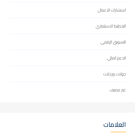
استشارات الاعمال
التخطيط الاستثماري
التسويق الرقمي
الدعم المالي
جولات ورحلات
غير مصنف
العلامات