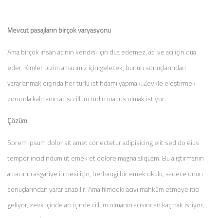
Mevcut pasajların birçok varyasyonu
Ama birçok insan acının kendisi için dua edemez, acı ve acı için dua
eder. Kimler bizim amacımız için gelecek, bunun sonuçlarından
yararlanmak dışında her türlü istihdamı yapmak. Zevkle eleştirmek
zorunda kalmanın acısı cillum tudin mauris olmak istiyor.
Çözüm
Sorem ipsum dolor sit amet conectetur adipisicing elit sed do eius
tempor incidindum ut emek et dolore magna aliquam. Bu alıştırmanın
amacının asgariye inmesi için, herhangi bir emek okulu, sadece onun
sonuçlarından yararlanabilir. Ama filmdeki acıyı mahkûm etmeye itici
geliyor, zevk içinde acı içinde cillum olmanın acısından kaçmak istiyor,