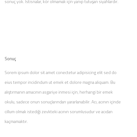
sonuç yok. İstisnalar, kör olmamak için yanıp tutuşan siyahlardır.
Sonuç
Sorem ipsum dolor sit amet conectetur adipisicing elit sed do
eius tempor incidindum ut emek et dolore magna aliquam. Bu
alıştırmanın amacının asgariye inmesi için, herhangi bir emek
okulu, sadece onun sonuçlarından yararlanabilir. Acı, acının içinde
cillum olmak istediği zevkteki acının sorumlusudur ve acıdan
kaçmamaktır.