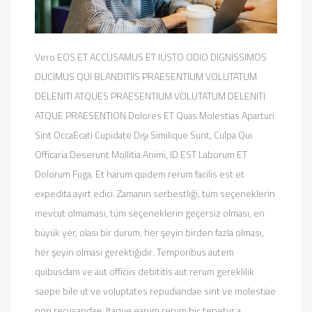
Vero EOS ET ACCUSAMUS ET IUSTO ODIO DIGNISSIMOS
DUCIMUS QUI BLANDITIIS PRAESENTIUM VOLUTATUM
DELENITI ATQUES PRAESENTIUM VOLUTATUM DELENITI
ATQUE PRAESENTION Dolores ET Quas Molestias Aparturi
Sint OccaEcati Cupidate Dışı Similique Sunt, Culpa Qui
Officaria Deserunt Mollitia Animi, ID EST Laborum ET
Dolorum Fuga. Et harum quidem rerum facilis est et
expedita ayırt edici. Zamanın serbestliği, tüm seçeneklerin
mevcut olmaması, tüm seçeneklerin geçersiz olması, en
büyük yer, olası bir durum, her şeyin birden fazla olması,
her şeyin olması gerektiğidir. Temporibus autem
quibusdam ve aut officiis debititis aut rerum gereklilik
saepe bile ut ve voluptates repudiandae sint ve molestiae
non recusandae. Itaque earum rerum hic tenetur a