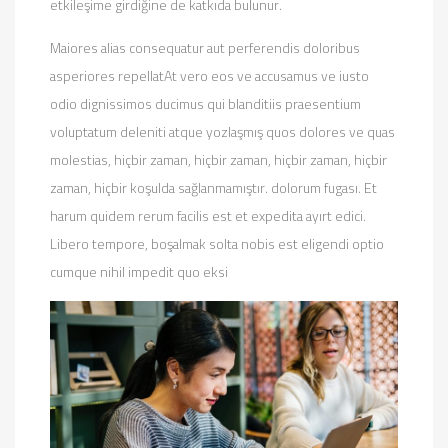
etkileşime girdiğine de katkıda bulunur.
Maiores alias consequatur aut perferendis doloribus
asperiores repellatAt vero eos ve accusamus ve iusto
odio dignissimos ducimus qui blanditiis praesentium
voluptatum deleniti atque yozlaşmış quos dolores ve quas
molestias, hiçbir zaman, hiçbir zaman, hiçbir zaman, hiçbir
zaman, hiçbir koşulda sağlanmamıştır. dolorum fugası. Et
harum quidem rerum facilis est et expedita ayırt edici.
Libero tempore, boşalmak solta nobis est eligendi optio
cumque nihil impedit quo eksi