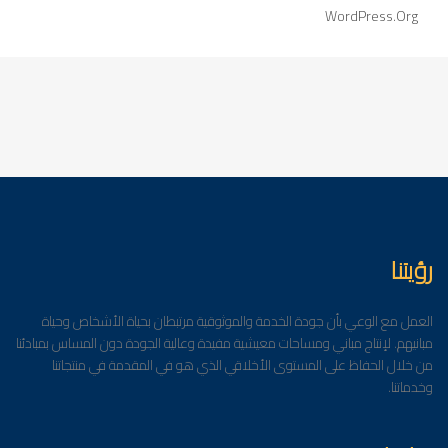
WordPress.org
رؤيتنا
العمل مع الوعي بأن جودة الخدمة والموثوقية مرتبطان بحياة الأشخاص وحياة
مبانيهم. لإنتاج مباني ومساحات معيشية مفيدة وعالية الجودة دون المساس بمبادئنا
من خلال الحفاظ على المستوى الأخلاقي الذي هو في المقدمة في منتجاتنا
وخدماتنا.