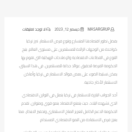
MASARGRUP
ديسمبر 12, 2023
لا توجد تعليقات
بفضل تطور اقتصادها المتسارع وتنوع فرص الاستثمار، تبرز تركيا
كواحدة من الوجهات الرائدة للمستثمرين على مستوى العالم. يتيح
التنوع في القطاعات الاقتصادية والإصلاحات الهيكلية التي تقوم بها
الحكومة الفرصة لتحقيق عوائد جذابة للمستثمرين. في هذا السياق،
يمكن تسليط الضوء على بعض فوائد الاستثمار في تركيا وأماكن
الاستثمار الأكثر جاذبية.
أحد الجوانب البارزة للاستثمار في تركيا يتمثل في التوازن الاقتصادي
الذي تشهده البلاد، حيث يتمتع الاقتصاد بنمو قوي ومتوازن. تقدم
الحكومة الدعم الكامل لتعزيز المناخ الاستثماري وتحفيز الابتكار، مما
يعزز فرص الاستفادة من النمو الاقتصادي المستدام.