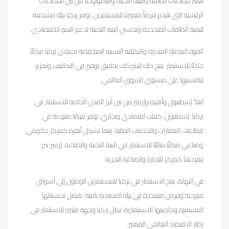
تعتبر قطاعات الطاقة والبنية التحتية والتكنولوجيا من بين القطاعات
الرئيسية التي تقدم فرصاً متميزة للمستثمرين. توفر تركيا بيئة مشجعة
لتنمية الطاقات المتجددة وتحسين البنية التحتية لدعم النمو الاقتصادي.
القوة العاملة المتدربة والتكلفة النسبية المنخفضة تجعلان تركيا مكانًا
جاذبًا للاستثمار. يتيح ذلك للشركات تحقيق توفير في التكاليف وتعزيز
تنافسيتها على مستوى السوق العالمي.
تُعَدّ إسطنبول وأنقرة وإزمير من بين أبرز المدن الجاذبة للاستثمار في
تركيا. إسطنبول، كقلب اقتصادي وتجاري، توفر فرصًا متنوعة في
قطاعات العقارات والخدمات المالية. بينما تشكل أنقرة كمركز حكومي
وصناعي مكانًا مثاليًا للاستثمار في البنية التحتية والصناعة. إزمير تبرز
بتفردها كمركز للتجارة والصناعة البحرية.
في النهاية، يتيح الاستثمار في تركيا للمستثمرين الوصول إلى أسواق
متنوعة وفرص متعددة في بيئة اقتصادية نامية. بفضل تحسيناتها
المستمرة وجاذبيتها الاستثمارية، تظل تركيا وجهة مثيرة للاستثمار في
إطار الاقتصاد العالمي المتغير.