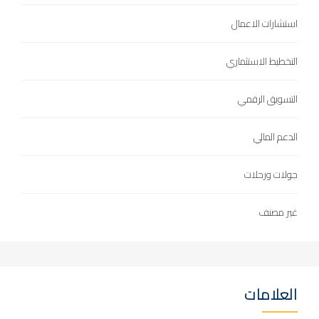
استشارات الاعمال
التخطيط الاستثماري
التسويق الرقمي
الدعم المالي
جولات ورحلات
غير مصنف
العلامات