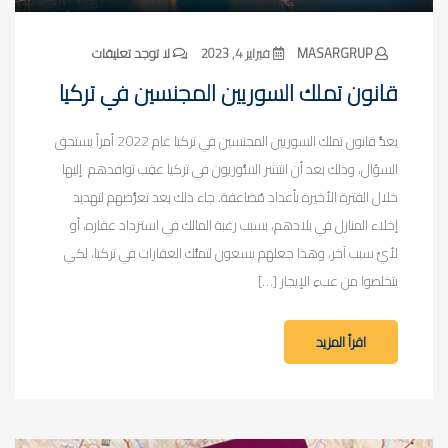
MASARGRUP
فبراير 4, 2023
لا توجد تعليقات
قانون تملك السوريين المجنسين في تركيا
يعدُّ قانون تملك السوريين المجنسين في تركيا عام 2022 أمراً يستحق
السؤال، وذلك بعد أن انتشر السُّوريون في تركيا عقِب توافدهم إليها
خلال الفترة الأخيرة بأعداد مُضاعفة. جاء ذلك بعد تعرُّضهم لتهديد
إخلاء المنازل في بلادهم، بسبب رغبة المالك في استرداد عقاره، أو
لأيِّ سبب آخر، وهذا جعلهم يسعون لتملُّك العقارات في تركيا، لكي
يتخلصوا من عبءِ الإيجار […]
اقرأ المزيد