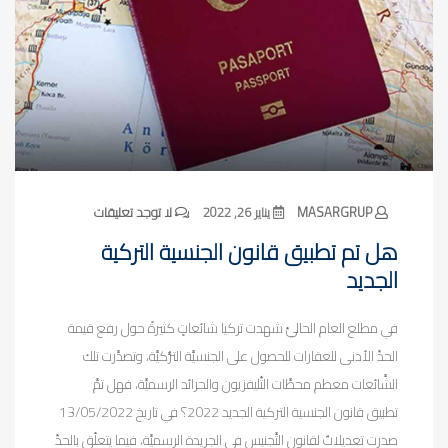
MASARGRUP
يناير 26, 2022
لا توجد تعليقات
هل تم تطبيق قانون الجنسية التركية
الجديد
في مطلع العام الحاليِّ شهدت تركيا شائعاتٍ كثيرةً حول رفع قيمة
الحدِّ الأدنى للعقارات للحصول على الجنسيَّة التُّركيَّة، وتصدَّرت تلك
الشَّائعات معظم محطَّات التِّليفزيون والجرائد الرسميَّة، فهل تمَّ
تطبيق قانون الجنسية التركية الجديد 2022؟ في تاريخ 13/05/2022
صدرت تعديلاتٌ لقانون التَّجنيس في الجريدة الرسميَّة، فيما يتعلّق بالحدِّ