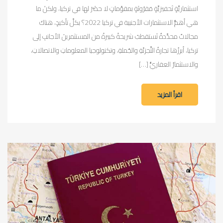
استثماريَّةٍ تَحفيزيَّةٍ مَقرُونَةٍ بمقوِّماتٍ لا حصْرَ لها في تركيا، ولكنْ ما
هي أهمُّ الاستثمارات الأجنبية في تركيا 2022؟ بكلِّ تأكيدٍ، هناكَ
مجالاتٌ محدَّدةٌ تَستقطبُ شريحةً كبيرةً من المستثمرينَ الأجانبِ إلى
تركيا، أبرزُها تجارةُ التَّجزئَةِ والجُملةِ، وتكنولوجيا المعلوماتِ والاتصالاتِ،
والاستثمارُ العقاريُّ […]
اقرأ المزيد