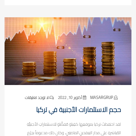
MASARGRUP
أكتوبر 10, 2022
لا توجد تعليقات
حجم الاستثمارات الأجنبية في تركيا
لقد احتفظتْ تركيا بموقعِها كقِبلةٍ مُفضَّلةٍ للاستثماراتِ الأجنبيَّةِ
المُباشرةِ على مدار العِقدينِ الماضيَينِ، وكان ذلك مدعوماً بحِزَمٍ