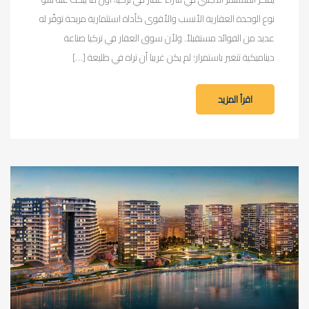
نوع الوحدة العقارية الأنسب والأقوى كأداة استثمارية مربحة توفّر له
عديد من الفوائد مستقبلاً. ولأن سوق العقار في تركيا صناعة
ديناميكية تتغير باستمرار؛ لم يكن غريبا أن تراه في طليعة […]
اقرأ المزيد