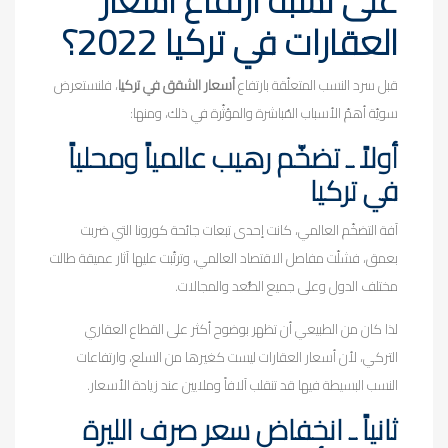
العقارات في تركيا 2022؟
قبل سرد النسب المتعلّقة بارتفاع
أسعار الشقق في تركيا
، فلنستعرض
سويّة أهمّ الأسباب المُباشرة والمؤثّرة في ذلك، ومنها:
أولاً ـ تضخّم رهيب عالمياً ومحلياً
في تركيا
آفة التضخّم العالمي، كانت إحدى تبعات جائحة كورونا التي ضربت
بعمق، فشلّت مفاصل الاقتصاد العالمي، وترتّبت عليها آثار عميقة طالت
مختلف الدول وعلى جميع الصُّعد والمجالات.
لذا كان من الطبيعي أن تظهر بوضوح أكثر على القطاع العقاري
التركي، لأن أسعار العقارات ليست كغيرها من السلع، وارتفاعات
النسب البسيطة فيها قد تنقلب آلافاً وملايين عند زيادة الأسعار.
ثانياً ـ انخفاض سعر صرف الليرة