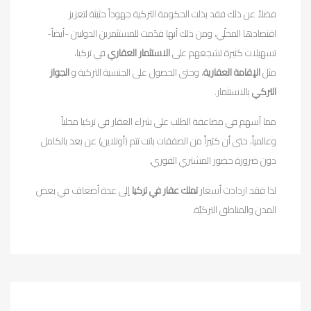
فضلاً عن ذلك فقد بذلت الحكومة التركية جهوداً حثيثة لتعزيز
اقتصادها المحلّي، ومن ذلك أنها قدّمت للمستثمرين الدوليين -أيضاً-
تسهيلات كثيرة تشجعهم على
الاستثمار العقاري
في تركيا،
مثل
الإقامة العقارية
، وحتى الحصول على الجنسية التركية و
الجواز
التركي
بالاستثمار.
مما أسهم في مضاعفة الطلب على شراء العقار في تركيا محلياً
وعالمياً، حتى أن كثيراً من الصفقات باتت تتم (أونلاين) عن بعد بالكامل
دون ضرورة حضور المشتري الفوري.
لذا فقد ازدادت أسعار
تملك عقار في تركيا
إلى عدة أضعاف في بعض
المدن والمناطق التركيّة.