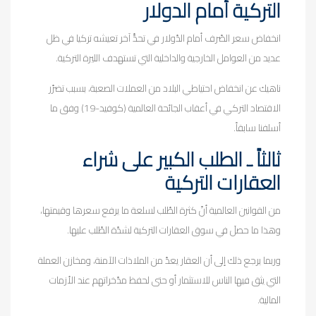
التركية أمام الدولار
انخفاض سعر الصّرف أمام الدّولار في تحدٍّ آخر تعيشه تركيا في ظل
عديد من العوامل الخارجية والداخلية التي تستهدف الليرة التركية.
ناهيك عن انخفاض احتياطي البلاد من العملات الصعبة، بسبب تضرّر
الاقتصاد التركي في أعقاب الجائحة العالمية (كوفيد-19) وفق ما
أسلفنا سابقاً.
ثالثاً ـ الطلب الكبير على شراء
العقارات التركية
من القوانين العالمية أنّ كثرة الطّلب لسلعة ما يرفع سعرها وقيمتها،
وهذا ما حصلَ في سوق العقارات التركية لشدّة الطّلب عليها.
وربما يرجع ذلك إلى أن العقار يعدّ من الملاذات الآمنة، ومخازن العملة
التي يثق فيها الناس للاستثمار أو حتى لحفظ مدّخراتهم عند الأزمات
المالية.