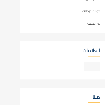
جولات ورحلات
غير مصنف
العلامات
.
.
ميتا