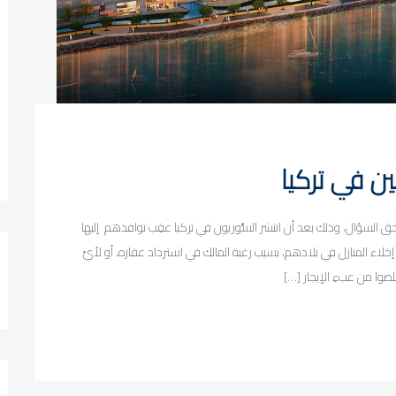
ن في تركيا
ك السوريين المجنسين في تركيا عام 2022 أمراً يستحق السؤال، وذلك بعد أن انتشر السُّوريون في تركيا عقِب توافدهم إليها
إخلاء المنازل في بلادهم، بسبب رغبة المالك في استرداد عقاره، أو لأيِّ
صوا من عبءِ الإيجار […]