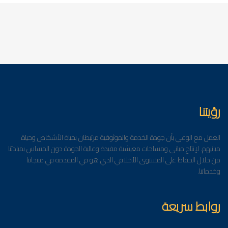
رؤيتنا
العمل مع الوعي بأن جودة الخدمة والموثوقية مرتبطان بحياة الأشخاص وحياة
مبانيهم. لإنتاج مباني ومساحات معيشية مفيدة وعالية الجودة دون المساس بمبادئنا
من خلال الحفاظ على المستوى الأخلاقي الذي هو في المقدمة في منتجاتنا
وخدماتنا.
روابط سريعة