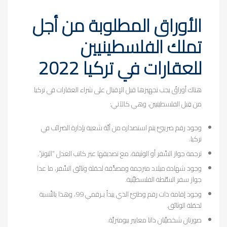
الأوراق المطلوبة من أجل
تملك الفلسطينيين
للعقارات في تركيا 2022
هناك أوراقٌ يجب تجهيزها قبل الإقبال على شراء العقارات في تركيا
من قِبل الفلسطينيين، وهي كالآتي:
وجود رقم ضريبيٍّ يتم استصداره من أيَّة شعبة بإدارة الضرائب في
تركيا.
ترجمة جواز السَّفر أو الوثيقة، مع تصديقها عبر كاتب العدل “النوتر”.
وجود شهادة ميلاد مترجمة ومصدَّقة لحمَلة وثائق السَّفر، ما عدا
جواز سفر السُّلطة الفلسطيَّنية.
وجود إقامة ذات رقم وطنيٍّ الذي يبدأ بـرقمي 99، وهذا بالنِّسبة
لحمَلة الوثائق.
صورتان شخصيَّتان ذاتا معايير بيومتريَّة.