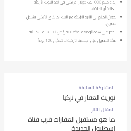
إيداع مبلغ 000 ألف دولار أمريكي في أحد البنوك التّركيَّة
العامّة أو الخاصّة.
تحويلُ المبلغ إلى الليرة التُّركيَّة عبر البنك المركزيّ التّركي بشكلٍ
حصري.
الحجز على هذه الوديعة لمدّة لا تقلُّ عن ثلاث سنوات متتالية.
مدَّة الحصول على الجنسية التركية لا تتعدَّى 120 يوماً.
المشاركة السابقة
توريث العقار في تركيا
المقال التالي
ما هو مستقبل العقارات قرب قناة
اسطنبول الجديدة