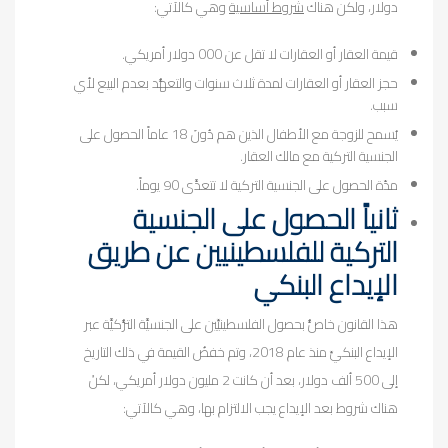
دولار، ولكن هناك
شروط أساسية
وهي كالآتي:
قيمة العقار أو العقارات لا تقل عن 000 دولار أمريكي.
حجز العقار أو العقارات لمدة ثلاث سنوات والتعهُّد بعدم البيع لأي
سبب.
يُسمح للزوجة مع الأطفال الذين هم دُونَ 18 عاماً الحصول على
الجنسية التركية مع مالك العقار.
مدّة الحصول على الجنسية التركية لا تتعدَّى 90 يوماً.
ثانياً الحصول على الجنسية
التركية للفلسطينيين عن طريق
الإيداع البنكي
هذا القانون خاصُّ بحصول الفلسطينيِّين على الجنسيَّة التُّركيَّة عبر
الإيداع البنكيِّ منذ عام 2018، وتم خفضُ القيمة في ذلك التاريخ
إلى 500 ألف دولار، بعد أن كانت 2 مليون دولار أمريكي، لكنْ
هناك شروط بعد الإيداع يجب الالتزام بها، وهي كالآتي: