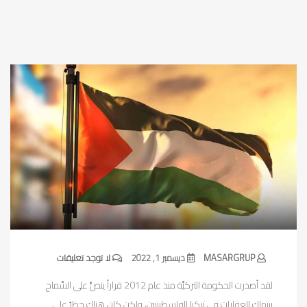
MASARGRUP
ديسمبر 1, 2022
لا توجد تعليقات
لقد أصدرت الحكومة التركيَّة منذ عام 2012 قراراً ينصُّ على السَّماح
ببتملك العقارات في تركيا للفلسطينيين، ولكن كان هناك حظرٌ على